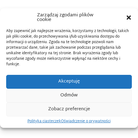
Zarządzaj zgodami plików
cookie
Aby zapewnić jak najlepsze wrażenia, korzystamy z technologii, takich
KADRA
jak pliki cookie, do przechowywania i/lub uzyskiwania dostępu do
informacji o urządzeniu. Zgoda na te technologie pozwoli nam
przetwarzać dane, takie jak zachowanie podczas przeglądania lub
unikalne identyfikatory na tej stronie. Brak wyrażenia zgody lub
CZYTAJ WIĘCEJ
wycofanie zgody może niekorzystnie wpłynąć na niektóre cechy i
funkcje.
Akceptuję
Odmów
Zobacz preferencje
Polityka ciasteczek
Oświadczenie o prywatności